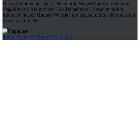
Unser Verein veranstaltet jedes Jahr in Weyer/Oberösterreich die
Frag House LAN mit über 200 Teilnehmern. Besuche unsere
Infernal Chicken Hunters Website, um genauere Infos über unseren
Verrein zu erhalten.
Infernal Chicken Hunters Gaming